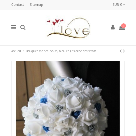
Contact
Sitemap
EUR €
0
Accueil
Bouquet mariée ivoire, bleu et gris orné des strass