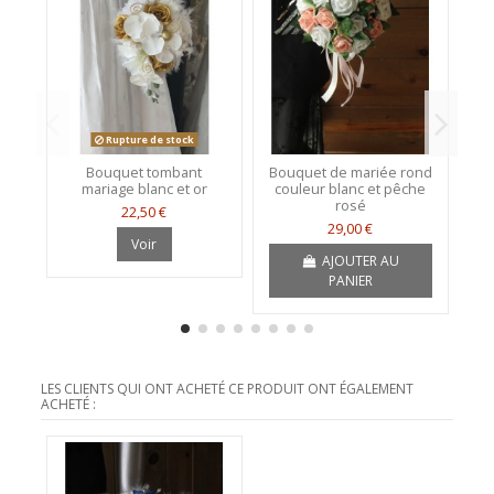
Rupture de stock
Bouquet tombant
Bouquet de mariée rond
C
mariage blanc et or
couleur blanc et pêche
p
rosé
22,50 €
29,00 €
Voir
AJOUTER AU
PANIER
LES CLIENTS QUI ONT ACHETÉ CE PRODUIT ONT ÉGALEMENT
ACHETÉ :