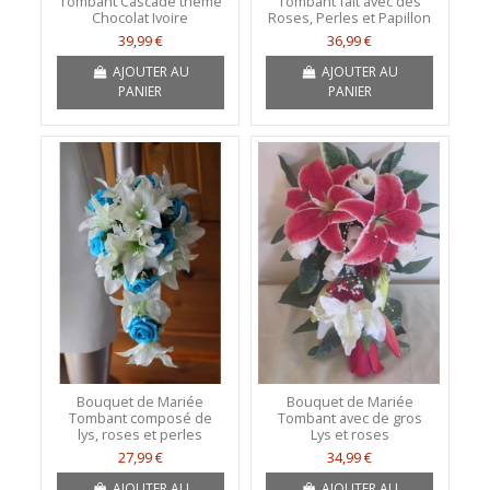
Tombant Cascade thème
Tombant fait avec des
Chocolat Ivoire
Roses, Perles et Papillon
39,99 €
36,99 €
AJOUTER AU
AJOUTER AU
PANIER
PANIER
Bouquet de Mariée
Bouquet de Mariée
Tombant composé de
Tombant avec de gros
lys, roses et perles
Lys et roses
27,99 €
34,99 €
AJOUTER AU
AJOUTER AU