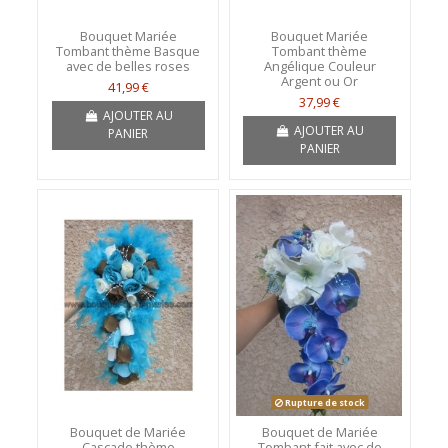
Bouquet Mariée
Bouquet Mariée
Tombant thème Basque
Tombant thème
avec de belles roses
Angélique Couleur
Argent ou Or
41,99 €
37,99 €
AJOUTER AU
AJOUTER AU
PANIER
PANIER
Rupture de stock
Bouquet de Mariée
Bouquet de Mariée
Cascade thème
Tombant fait avec de