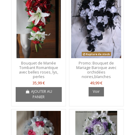
Rupture de stock
Bouquet de Mariée
Promo: Bouquet de
Tombant Romantique
Mariage Baroque avec
avec belles roses, lys,
orchidées
perles
noires,blanches
35,99 €
49,99 €
AJOUTER AU
Voir
PANIER