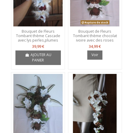
Rupture de stock
Bouquet de Fleurs
Bouquet de Fleurs
Tombant thème Cascade
Tombant thème chocolat
avec lys perles,plumes
ivoire avec des roses
39,99 €
34,99 €
AJOUTER AU
Voir
PANIER