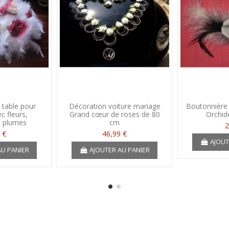
 table pour
Décoration voiture mariage
Boutonnière
c fleurs,
Grand cœur de roses de 80
Orchid
t plumes
cm
2
 €
46,99 €
AJOUT
AU PANIER
AJOUTER AU PANIER