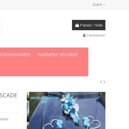
EUR €
Panier
/
Vide
Connexion
 COORDONNÉES
PAIEMENT SÉCURISÉ
ASCADE
lumes