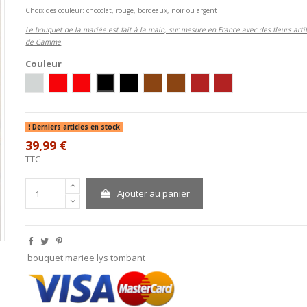
Choix des couleur: chocolat, rouge, bordeaux, noir ou argent
Le bouquet de la mariée est fait à la main, sur mesure en France avec des fleurs artif
de Gamme
Couleur
ivoire/argent
Ivoire/Rouge
Blanc/Rouge
Ivoire/Noir
Blanc/Noir
Ivoire / Chocolat
blanc/chocolat
ivoire / bordeaux
blanc / bordeaux
Derniers articles en stock
39,99 €
TTC
Ajouter au panier
bouquet mariee lys tombant