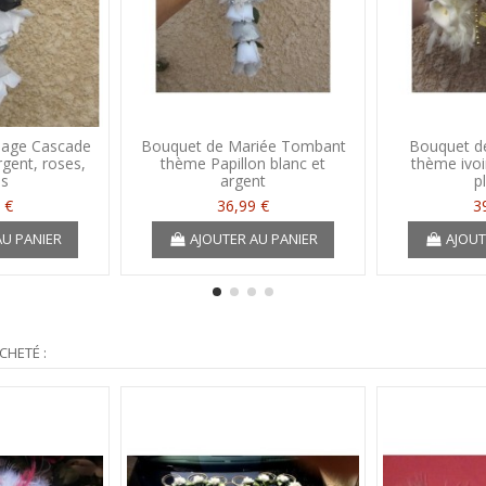
iage Cascade
Bouquet de Mariée Tombant
Bouquet de
rgent, roses,
thème Papillon blanc et
thème ivoi
ss
argent
p
 €
36,99 €
3
AU PANIER
AJOUTER AU PANIER
AJOUT
CHETÉ :