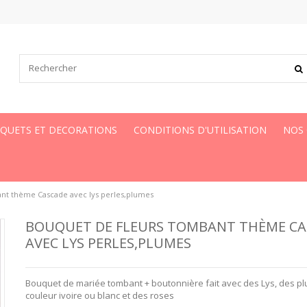
UQUETS ET DECORATIONS
CONDITIONS D'UTILISATION
NOS
nt thème Cascade avec lys perles,plumes
BOUQUET DE FLEURS TOMBANT THÈME C
AVEC LYS PERLES,PLUMES
Bouquet de mariée tombant + boutonnière fait avec des Lys, des p
couleur ivoire ou blanc et
des roses