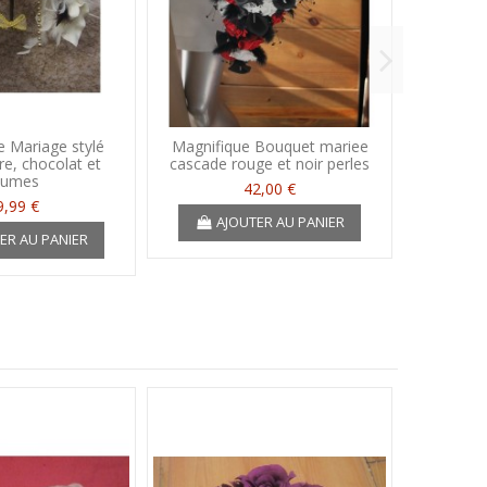
 Mariage stylé
Magnifique Bouquet mariee
Bou
re, chocolat et
cascade rouge et noir perles
Bouto
lumes
42,00 €
9,99 €
AJOUTER AU PANIER
ER AU PANIER
A