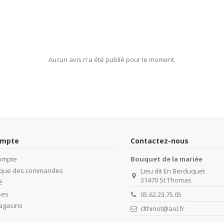
Aucun avis n'a été publié pour le moment.
ompte
Contactez-nous
ompte
Bouquet de la mariée
rique des commandes
Lieu dit En Berduquet
31470 St Thomas
é
ses
05.62.23.75.05
agasins
clthiriot@aol.fr