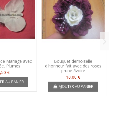
 de Mariage avec
Bouquet demoiselle
Décorati
ée, Plumes
d'honneur fait avec des roses
table 
prune /ivoire
a
,50 €
10,00 €
ER AU PANIER
AJOUTER AU PANIER
A