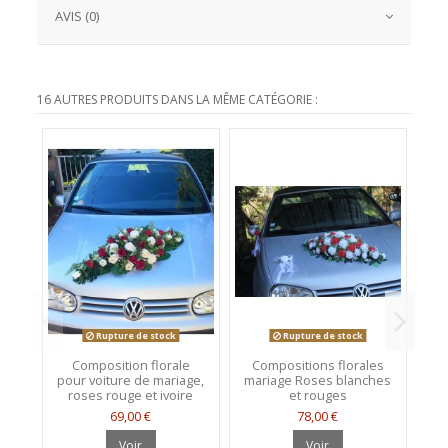
AVIS (0)
16 AUTRES PRODUITS DANS LA MÊME CATÉGORIE :
Rupture de stock
Rupture de stock
Composition florale
Compositions florales
C
pour voiture de mariage,
mariage Roses blanches
roses rouge et ivoire
et rouges
69,00 €
78,00 €
Voir
Voir