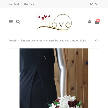
Contact
Sitemap
EUR €
0
Accueil
Bouquet de mariée lys et roses bordeaux et blanc ou ivoire