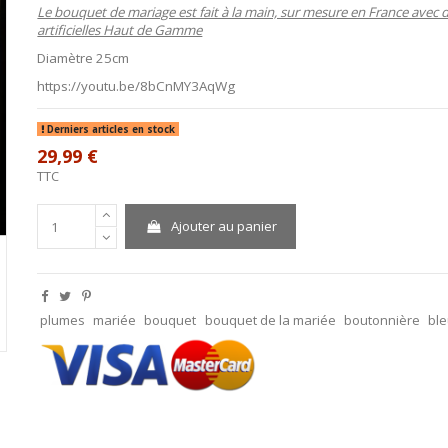
Le bouquet de mariage est fait à la main, sur mesure en France avec d
artificielles Haut de Gamme
Diamètre 25cm
https://youtu.be/8bCnMY3AqWg
Derniers articles en stock
29,99 €
TTC
Ajouter au panier
plumes
mariée
bouquet
bouquet de la mariée
boutonnière
bl