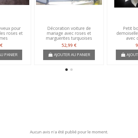
eveux pour
Décoration voiture de
Petit b
es roses et
mariage avec roses et
demoiselle
umes
marguerites turquoises
avec 
 €
52,99 €
9
AU PANIER
AJOUTER AU PANIER
AJOUT
Aucun avis n'a été publié pour le moment.