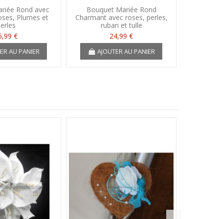
riée Rond avec
Bouquet Mariée Rond
Bouque
oses, Plumes et
Charmant avec roses, perles,
"Emma
erles
ruban et tulle
dia
5,99 €
24,99 €
2
ER AU PANIER
AJOUTER AU PANIER
A