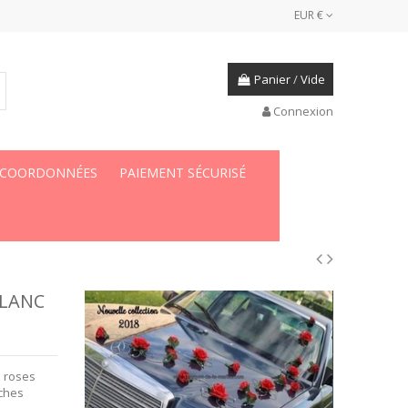
EUR €
Panier
/
Vide
Connexion
 COORDONNÉES
PAIEMENT SÉCURISÉ
BLANC
s roses
nches