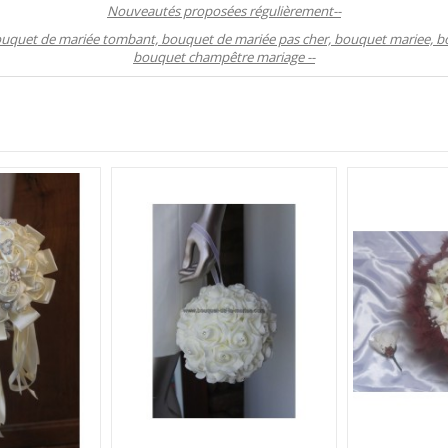
Nouveautés proposées régulièrement--
bouquet de mariée tombant, bouquet de mariée pas cher, bouquet mariee, b
bouquet champêtre mariage --