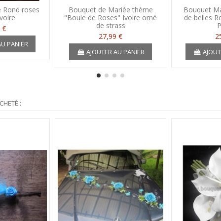
 Rond roses
Bouquet de Mariée thème
Bouquet Ma
ivoire
"Boule de Roses" Ivoire orné
de belles R
de strass
P
 €
27,99 €
2
AU PANIER
AJOUTER AU PANIER
AJOUT
CHETÉ :