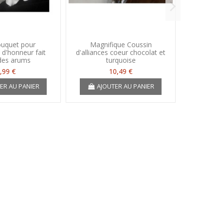
ouquet pour
Magnifique Coussin
Bou
 d'honneur fait
d'alliances coeur chocolat et
d'honneu
des arums
turquoise
bl
,99 €
10,49 €
ER AU PANIER
AJOUTER AU PANIER
A