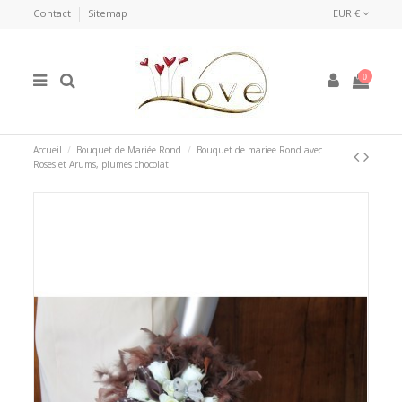
Contact
Sitemap
EUR €
0
Accueil
Bouquet de Mariée Rond
Bouquet de mariee Rond avec
Roses et Arums, plumes chocolat