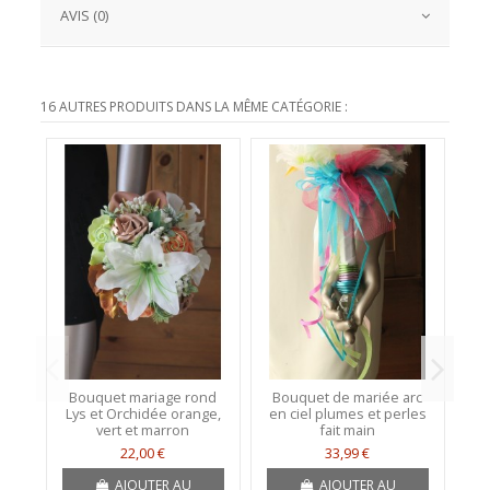
AVIS (0)
16 AUTRES PRODUITS DANS LA MÊME CATÉGORIE :
Bouquet mariage rond
Bouquet de mariée arc
Bo
Lys et Orchidée orange,
en ciel plumes et perles
t
vert et marron
fait main
d
22,00 €
33,99 €
AJOUTER AU
AJOUTER AU