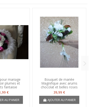
pour mariage
Bouquet de mariée
Bouquet
oir plumes et
Magnifique avec arums
éléga
s fantaisie
chocolat et belles roses
p
1,99 €
39,99 €
ER AU PANIER
AJOUTER AU PANIER
A