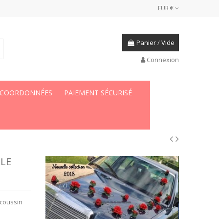
EUR €
Panier
/
Vide
Connexion
 COORDONNÉES
PAIEMENT SÉCURISÉ
LE
 coussin