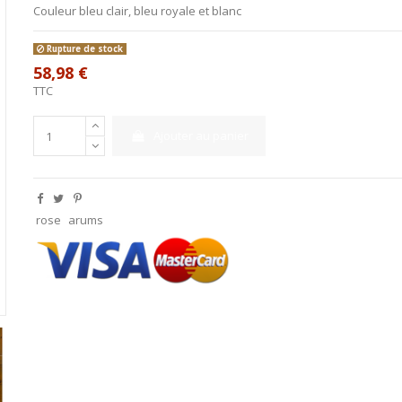
Couleur bleu clair, bleu royale et blanc
Rupture de stock
58,98 €
TTC
Ajouter au panier
rose
arums