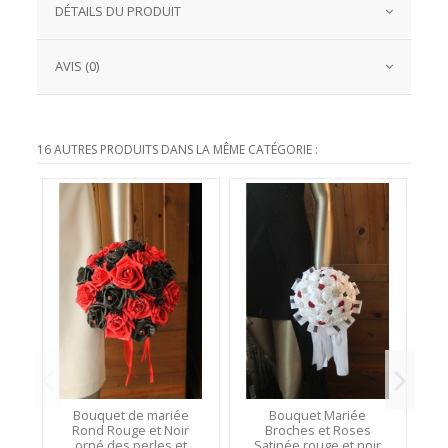
DÉTAILS DU PRODUIT
AVIS (0)
16 AUTRES PRODUITS DANS LA MÊME CATÉGORIE :
Bouquet de mariée
Bouquet Mariée
B
Rond Rouge et Noir
Broches et Roses
orné des perles et
Satinée rouge et noir