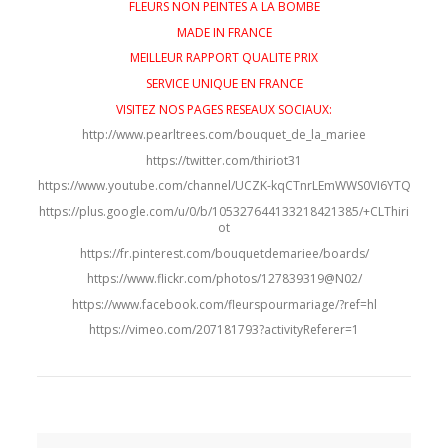
FLEURS NON PEINTES A LA BOMBE
MADE IN FRANCE
MEILLEUR RAPPORT QUALITE PRIX
SERVICE UNIQUE EN FRANCE
VISITEZ NOS PAGES RESEAUX SOCIAUX:
http://www.pearltrees.com/bouquet_de_la_mariee
https://twitter.com/thiriot31
https://www.youtube.com/channel/UCZK-kqCTnrLEmWWS0VI6YTQ
https://plus.google.com/u/0/b/105327644133218421385/+CLThiri
ot
https://fr.pinterest.com/bouquetdemariee/boards/
https://www.flickr.com/photos/127839319@N02/
https://www.facebook.com/fleurspourmariage/?ref=hl
https://vimeo.com/207181793?activityReferer=1