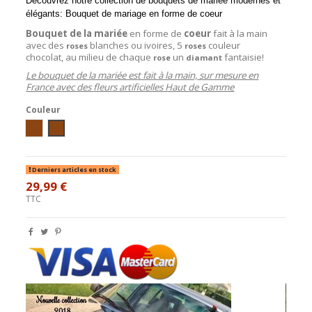
Découvrez notre collection de bouquets de mariée modernes et
élégants: Bouquet
de mariage
en forme de coeur
Bouquet de la mariée
en forme de
coeur
fait à la main
avec des
blanches ou ivoires, 5
couleur
roses
roses
chocolat, au milieu de chaque
un
fantaisie!
rose
diamant
Le bouquet de la mariée est fait à la main, sur mesure en
France avec des fleurs artificielles Haut de Gamme
Couleur
Ivoire / Chocolat
blanc/chocolat
Derniers articles en stock
29,99 €
TTC