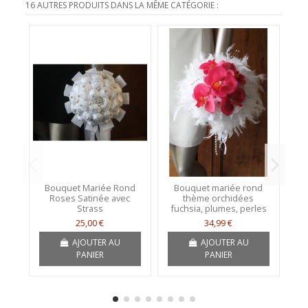
16 AUTRES PRODUITS DANS LA MÊME CATÉGORIE :
Bouquet Mariée Rond
Bouquet mariée rond
B
Roses Satinée avec
thème orchidées
R
Strass
fuchsia, plumes, perles
R
25,00 €
34,99 €
AJOUTER AU
AJOUTER AU
PANIER
PANIER