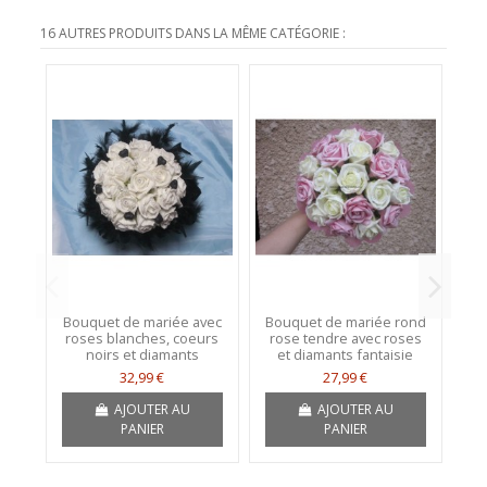
16 AUTRES PRODUITS DANS LA MÊME CATÉGORIE :
Bouquet de mariée avec
Bouquet de mariée rond
F
roses blanches, coeurs
rose tendre avec roses
b
noirs et diamants
et diamants fantaisie
32,99 €
27,99 €
AJOUTER AU
AJOUTER AU
PANIER
PANIER