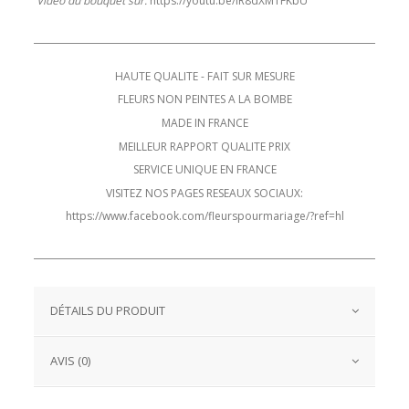
Video du bouquet sur:
https://youtu.be/lR8dXMTFKbU
HAUTE QUALITE - FAIT SUR MESURE
FLEURS NON PEINTES A LA BOMBE
MADE IN FRANCE
MEILLEUR RAPPORT QUALITE PRIX
SERVICE UNIQUE EN FRANCE
VISITEZ NOS PAGES RESEAUX SOCIAUX:
https://www.facebook.com/fleurspourmariage/?ref=hl
DÉTAILS DU PRODUIT
AVIS (0)