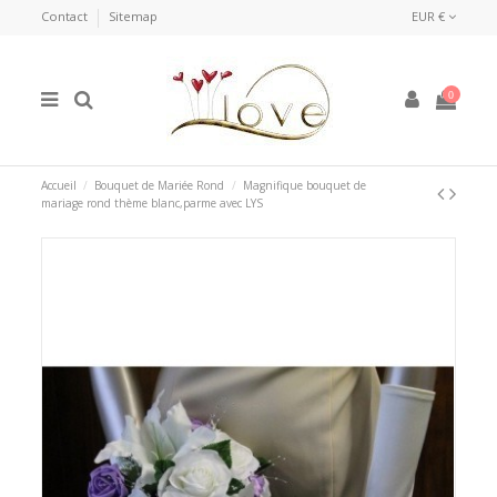
Contact
Sitemap
EUR €
0
Accueil
Bouquet de Mariée Rond
Magnifique bouquet de
mariage rond thème blanc,parme avec LYS