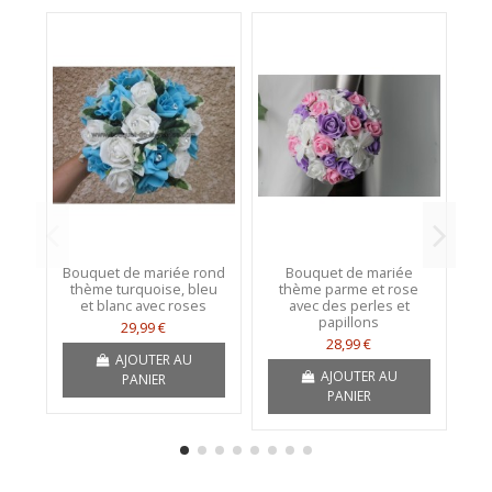
Bouquet de mariée rond
Bouquet de mariée
thème turquoise, bleu
thème parme et rose
g
et blanc avec roses
avec des perles et
papillons
29,99 €
28,99 €
AJOUTER AU
AJOUTER AU
PANIER
PANIER