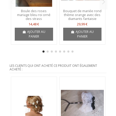
Boule des roses
Bouquet de mariée rond
Bo
mariage bleu roi orné
thème orange avec des
des strass
diamants fantaisie
p
14,48 €
29,99 €
AJOUTER AU
AJOUTER AU
PANIER
PANIER
LES CLIENTS QUI ONT ACHETÉ CE PRODUIT ONT ÉGALEMENT
ACHETÉ :