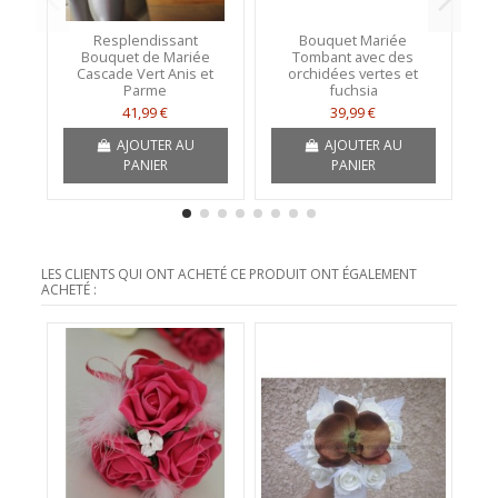
Resplendissant
Bouquet Mariée
Bouquet de Mariée
Tombant avec des
Cascade Vert Anis et
orchidées vertes et
Or
Parme
fuchsia
41,99 €
39,99 €
AJOUTER AU
AJOUTER AU
PANIER
PANIER
LES CLIENTS QUI ONT ACHETÉ CE PRODUIT ONT ÉGALEMENT
ACHETÉ :