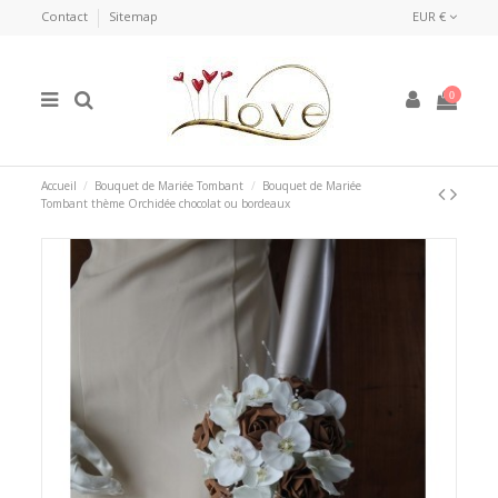
Contact
Sitemap
EUR €
0
Accueil
Bouquet de Mariée Tombant
Bouquet de Mariée
Tombant thème Orchidée chocolat ou bordeaux