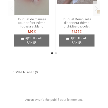
Produit
Bouquet de mariage
Bouquet Demoiselle
pour enfant thème
d'honneur thème
fuchsia et blanc
orchidée chocolat
8,99 €
11,99 €
AJOUTER AU
AJOUTER AU
PANIER
PANIER
COMMENTAIRES (0)
Aucun avis n'a été publié pour le moment.