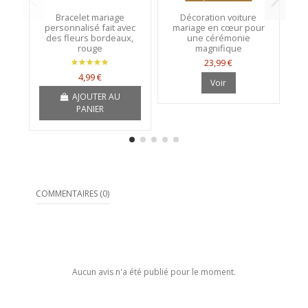
Bracelet mariage
Décoration voiture
personnalisé fait avec
mariage en cœur pour
ma
des fleurs bordeaux,
une cérémonie
rouge
magnifique
23,99 €
4,99 €
Voir
AJOUTER AU
PANIER
COMMENTAIRES (0)
Aucun avis n'a été publié pour le moment.