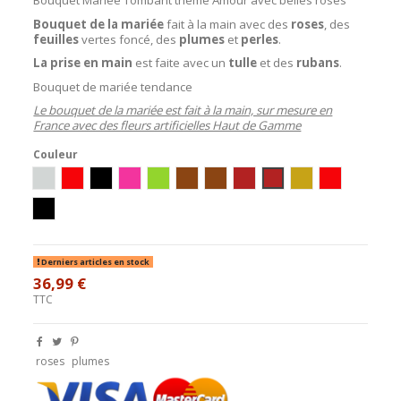
Bouquet de la mariée
fait à la main avec des
roses
, des
feuilles
vertes foncé, des
plumes
et
perles
.
La prise en main
est faite avec un
tulle
et des
rubans
.
Bouquet de mariée tendance
Le bouquet de la mariée est fait à la main, sur mesure en
France avec des fleurs artificielles Haut de Gamme
Couleur
Blanc/Argent
Blanc/Rouge
Blanc/Noir
Blanc/Rose
Blanc/Vert
blanc/chocolat
Blanc/Turquoise/Chocolat
ivoire / bordeaux
blanc / bordeaux
blanc/or
plumes rouge
plumes noir / roses rouge
Derniers articles en stock
36,99 €
TTC
roses
plumes