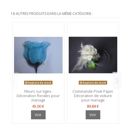
16 AUTRES PRODUITS DANS LA MÊME CATÉGORIE :
Rupture de stock
Rupture de stock
Fleurs sur tiges-
Commande Privé Papin
Décoration florales pour
Décoration de voiture
Bo
mariage
pour mariage
v
45,00 €
89,84 €
Voir
Voir