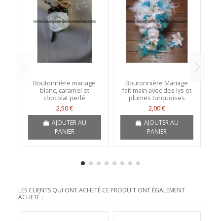
Boutonnière mariage
Boutonnière Mariage
blanc, caramel et
fait main avec des lys et
m
chocolat perlé
plumes turquoises
av
2,50 €
2,00 €
AJOUTER AU
AJOUTER AU
PANIER
PANIER
LES CLIENTS QUI ONT ACHETÉ CE PRODUIT ONT ÉGALEMENT
ACHETÉ :