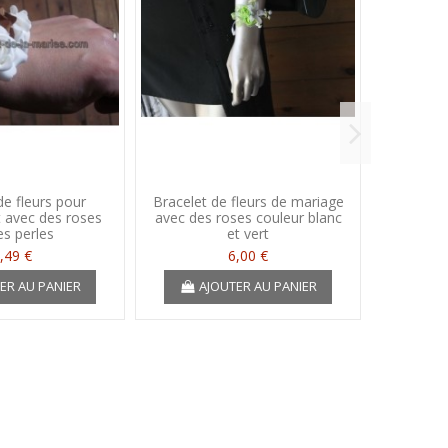
de fleurs pour
Bracelet de fleurs de mariage
LOT Bout
t avec des roses
avec des roses couleur blanc
épingl
es perles
et vert
O
,49 €
6,00 €
ER AU PANIER
AJOUTER AU PANIER
A