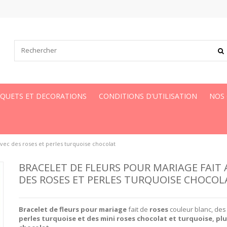
UQUETS ET DECORATIONS
CONDITIONS D'UTILISATION
NOS
avec des roses et perles turquoise chocolat
BRACELET DE FLEURS POUR MARIAGE FAIT 
DES ROSES ET PERLES TURQUOISE CHOCOL
Bracelet de fleurs pour mariage
fait de
roses
couleur blanc, des
perles turquoise et des mini roses chocolat et turquoise, p