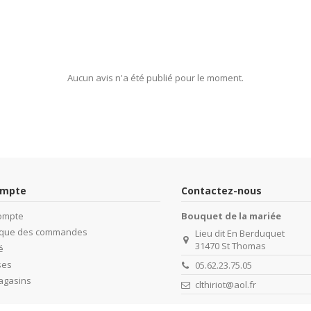
Aucun avis n'a été publié pour le moment.
ompte
Contactez-nous
ompte
Bouquet de la mariée
rique des commandes
Lieu dit En Berduquet
31470 St Thomas
é
ses
05.62.23.75.05
agasins
clthiriot@aol.fr