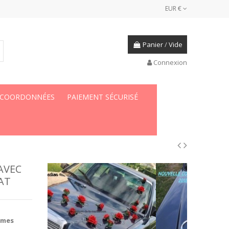
EUR €
Panier
/
Vide
Connexion
 COORDONNÉES
PAIEMENT SÉCURISÉ
AVEC
AT
lumes