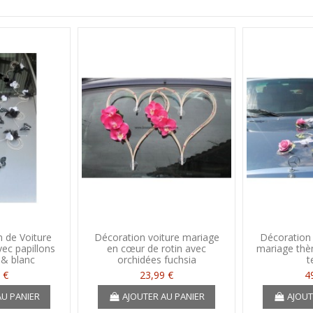
n de Voiture
Décoration voiture mariage
Décoration 
ec papillons
en cœur de rotin avec
mariage thè
 & blanc
orchidées fuchsia
t
 €
23,99 €
4
AU PANIER
AJOUTER AU PANIER
AJOUT