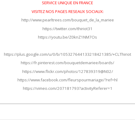
SERVICE UNIQUE EN FRANCE
VISITEZ NOS PAGES RESEAUX SOCIAUX:
http://www.pearltrees.com/bouquet_de_la_mariee
https://twitter.com/thiriot31
https://youtu.be/Z0knZ1NM7Os
https://plus.google.com/u/0/b/105327644133218421385/+CLThiriot
https://fr.pinterest.com/bouquetdemariee/boards/
https://www.flickr.com/photos/127839319@N02/
https://www.facebook.com/fleurspourmariage/?ref=hl
https://vimeo.com/207181793?activityReferer=1