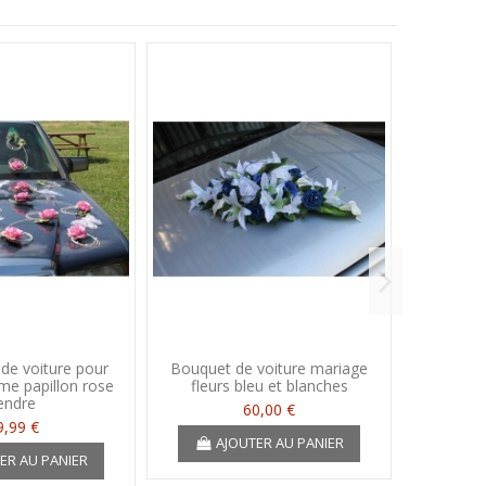
de voiture pour
Bouquet de voiture mariage
Décorat
me papillon rose
fleurs bleu et blanches
coeu
endre
60,00 €
9,99 €
AJOUTER AU PANIER
A
ER AU PANIER