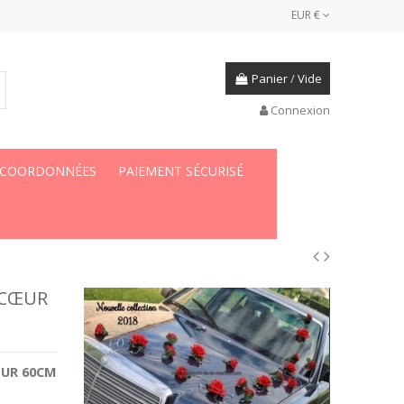
EUR €
Panier
/
Vide
Connexion
 COORDONNÉES
PAIEMENT SÉCURISÉ
 CŒUR
EUR 60CM