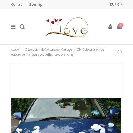
Contact
Sitemap
EUR €
0
Accueil
Décoration de Voiture de Mariage
CHIC décoration de
voiture de mariage avec belles roses blanches