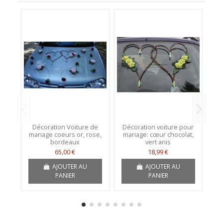
Décoration Voiture de
Décoration voiture pour
2
mariage coeurs or, rose,
mariage: cœur chocolat,
v
bordeaux
vert anis
65,00 €
18,99 €
AJOUTER AU
AJOUTER AU
PANIER
PANIER