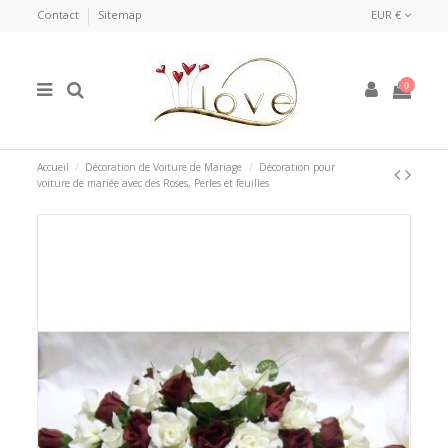
Contact
Sitemap
EUR €
0
Accueil
Décoration de Voiture de Mariage
Décoration pour
voiture de mariée avec des Roses, Perles et feuilles