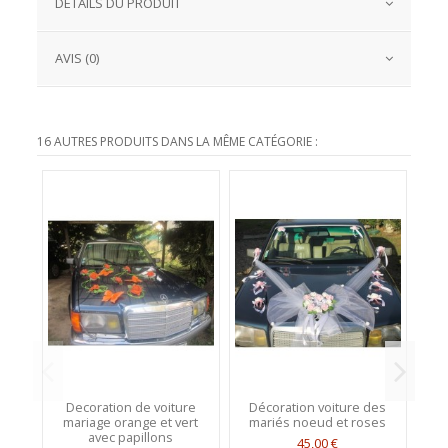
DÉTAILS DU PRODUIT
AVIS (0)
16 AUTRES PRODUITS DANS LA MÊME CATÉGORIE :
Decoration de voiture
Décoration voiture des
D
mariage orange et vert
mariés noeud et roses
p
avec papillons
ch
45,00 €