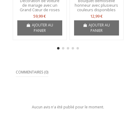
Décoration de voiture
Bouquet demoiselle
de mariage avec un
honneur avec plusieurs
Dé
Grand Cœur de roses
couleurs disponibles
d
59,99 €
12,99 €
AJOUTER AU
AJOUTER AU
PANIER
PANIER
COMMENTAIRES (0)
Aucun avis n'a été publié pour le moment.