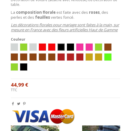
table.
La
composition florale
est faite avec des
roses
, des
perles et des
feuilles
vertes foncé.
Les décorations florales pour mariage sont faites à la main, sur
mesure en France avec des fleurs artificielles Haut de Gamme
Couleur
Blanc/Argent
Vert
ivoire/argent
Ivoire/Rouge
Blanc/Rouge
Ivoire/Noir
Blanc/Noir
Ivoire/Rose
Blanc/Rose
Blanc/Vert
Chocolat
Ivoire / Chocolat
blanc/chocolat
Ivoire/Vert/Chocolat
Blanc/Turquoise/Chocolat
Ivoire/Turquoise/Chocolat
Bordeaux
ivoire / bordeaux
blanc / bordeaux
blanc/or
ivoire/or
ivoire/anis
Blanc/Anis
blanc/noir/argent
44,99 €
TTC