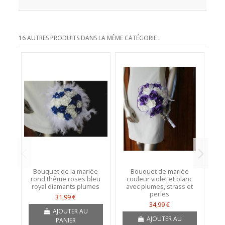
16 AUTRES PRODUITS DANS LA MÊME CATÉGORIE :
Bouquet de la mariée
Bouquet de mariée
Bo
rond thème roses bleu
couleur violet et blanc
royal diamants plumes
avec plumes, strass et
perles
31,99 €
34,99 €
AJOUTER AU
AJOUTER AU
PANIER