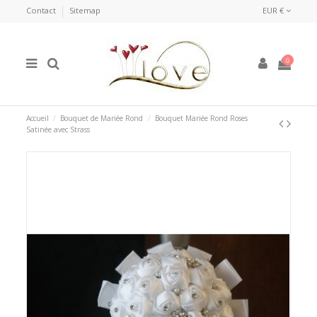
Contact
Sitemap
EUR €
0
Accueil
Bouquet de Mariée Rond
Bouquet Mariée Rond Roses
Satinée avec Strass