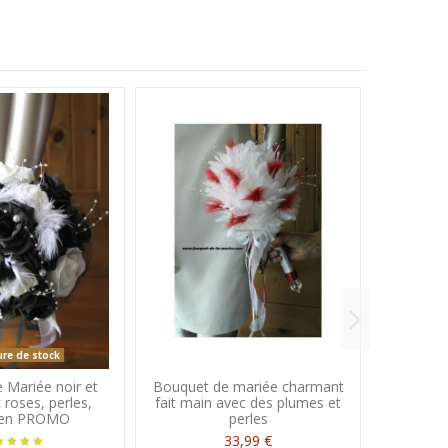
re de stock
 Mariée noir et
Bouquet de mariée charmant
Bouque
 roses, perles,
fait main avec des plumes et
thème v
s en PROMO
perles
pl
33,99 €