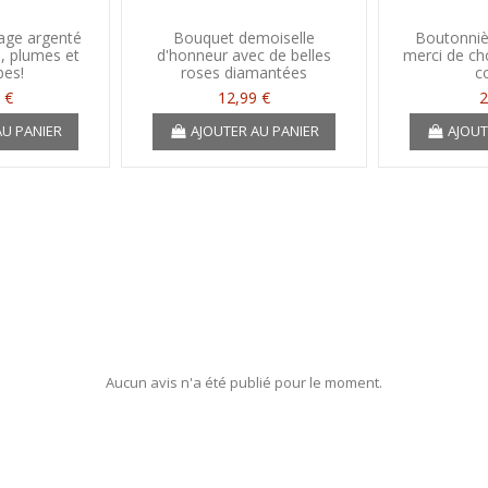
age argenté
Bouquet demoiselle
Boutonniè
, plumes et
d'honneur avec de belles
merci de cho
es!
roses diamantées
c
 €
12,99 €
2
AU PANIER
AJOUTER AU PANIER
AJOUT
Aucun avis n'a été publié pour le moment.