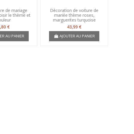
re de mariage
Décoration de voiture de
isir le thème et
mariée thème roses,
ouleur
marguerites turquoise
,80 €
43,99 €
ER AU PANIER
AJOUTER AU PANIER