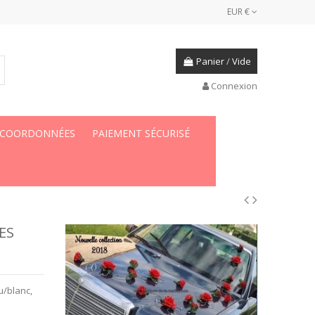
EUR €
Panier
/
Vide
Connexion
 COORDONNÉES
PAIEMENT SÉCURISÉ
ES
u/blanc,