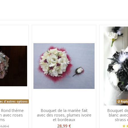
ec d'autres options
Ruptu
 Rond thème
Bouquet de la mariée fait
Bouquet de
in avec roses
avec des roses, plumes ivoire
blanc avec
ums
et bordeaux
stras
28,99 €
31,99 €