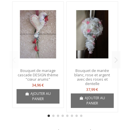
Bouquet de mariage
Bouquet de mariée
B
cascade DESIGN thème
blanc, rose et argent
"cœur arums"
avec des roses et
dentelle
34,96 €
37,99 €
AJOUTER AU
AJOUTER AU
PANIER
PANIER