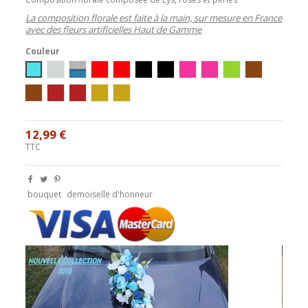
La composition florale est faite à la main, sur mesure en France
avec des fleurs artificielles Haut de Gamme
Couleur
Ivoire / Turquoise
Blanc/Argent
Blanc/Turquoise
Ivoire/Rouge
Blanc/Rouge
Ivoire/Noir
Blanc/Noir
Ivoire/Rose
Blanc/Rose
Blanc/Vert
Ivoire / Choco
blanc/chocolat
ivoire / bordeaux
blanc / bordeaux
blanc/or
ivoire/or
12,99 €
TTC
bouquet
demoiselle d'honneur