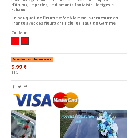
d'Arums
, de
perles
, de
diamants fantaisie
, de
tiges
et
rubans
Le bouquet de fleurs
est fait à la main,
sur mesure en
France
avec des
fleurs artificielles Haut de Gamme
Couleur
Ivoire/Rouge
Blanc/Rouge
Derniers articles en stock
9,99 €
TTC