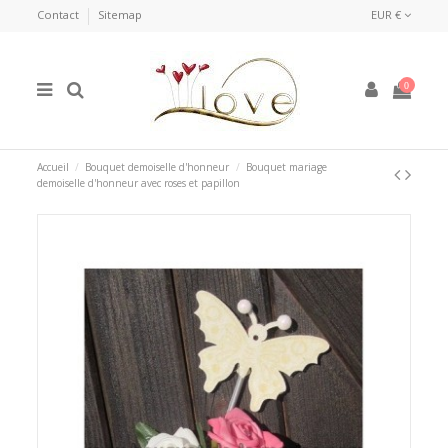
Contact
Sitemap
EUR €
0
Accueil
Bouquet demoiselle d'honneur
Bouquet mariage
demoiselle d'honneur avec roses et papillon