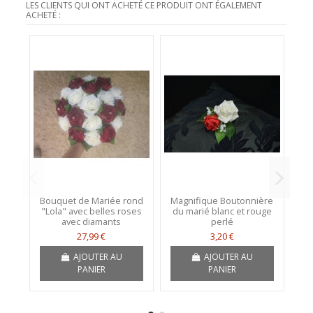
LES CLIENTS QUI ONT ACHETÉ CE PRODUIT ONT ÉGALEMENT
ACHETÉ :
Bouquet de Mariée rond
Magnifique Boutonnière
B
"Lola" avec belles roses
du marié blanc et rouge
a
avec diamants
perlé
27,99 €
3,20 €
AJOUTER AU
AJOUTER AU
PANIER
PANIER