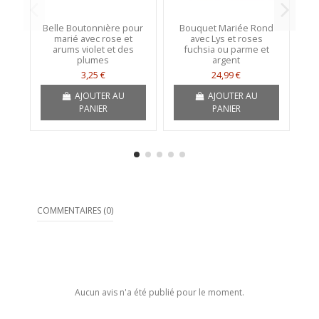
Belle Boutonnière pour
Bouquet Mariée Rond
marié avec rose et
avec Lys et roses
Ro
arums violet et des
fuchsia ou parme et
iv
plumes
argent
3,25 €
24,99 €
AJOUTER AU
AJOUTER AU
PANIER
PANIER
COMMENTAIRES (0)
Aucun avis n'a été publié pour le moment.