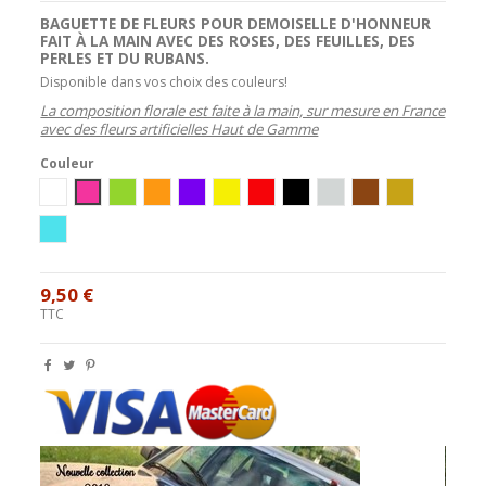
BAGUETTE DE FLEURS POUR DEMOISELLE D'HONNEUR
FAIT À LA MAIN AVEC DES ROSES, DES FEUILLES, DES
PERLES ET DU RUBANS.
Disponible dans vos choix des couleurs!
La composition florale est faite à la main, sur mesure en France
avec des fleurs artificielles Haut de Gamme
Couleur
blanc
Rose Vif
Vert
Orange
Violet
Jaune
Rouge
Noir
argent
Chocolat
blanc/or
turquoise
9,50 €
TTC