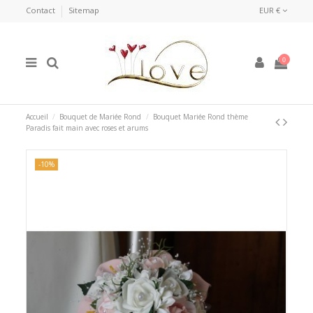
Contact
Sitemap
EUR €
0
Accueil
Bouquet de Mariée Rond
Bouquet Mariée Rond thème
Paradis fait main avec roses et arums
-10%