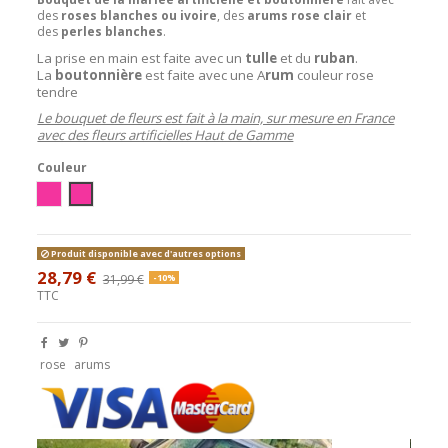
des
roses blanches ou ivoire
, des
arums rose clair
et
des
perles blanches
.
La prise en main est faite avec un
tulle
et du
ruban
.
La
boutonnière
est faite avec une A
rum
couleur rose
tendre
Le bouquet de fleurs est fait à la main, sur mesure en France
avec des fleurs artificielles Haut de Gamme
Couleur
Ivoire/Rose
Blanc/Rose
Produit disponible avec d'autres options
28,79 €
31,99 €
-10%
TTC
rose
arums