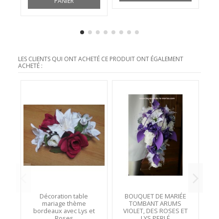
PANIER
LES CLIENTS QUI ONT ACHETÉ CE PRODUIT ONT ÉGALEMENT
ACHETÉ :
Décoration table
BOUQUET DE MARIÉE
D
mariage thème
TOMBANT ARUMS
p
bordeaux avec Lys et
VIOLET, DES ROSES ET
v
Roses
LYS PERLÉ