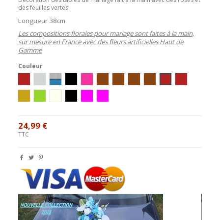
des feuilles vertes.
Longueur 38cm
Les compositions florales pour mariage sont faites à la main,
sur mesure en France avec des fleurs artificielles Haut de
Gamme
Couleur
bordeaux/ivoire/or
Blanc/Argent
Blanc/Turquoise
Ivoire/Noir
Blanc/Rose
Ivoire / Chocolat
blanc/chocolat
Blanc/Turquoise/Chocolat
Ivoire/Turquoise/Chocola
ivoire / bordeaux
blanc / borde
blanc/or
ivoire/chocolat/anis
blanc/parme
blanc/noir/argent
blanc / fushia
ivoire / fushia
24,99 €
TTC