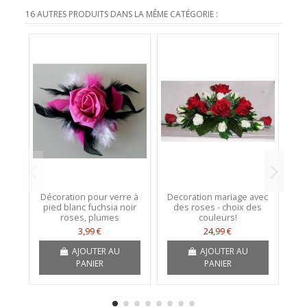
16 AUTRES PRODUITS DANS LA MÊME CATÉGORIE :
Décoration pour verre à
Decoration mariage avec
P
pied blanc fuchsia noir
des roses - choix des
m
roses, plumes
couleurs!
3,99 €
24,99 €
AJOUTER AU
AJOUTER AU
PANIER
PANIER