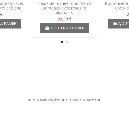
age fait avec
Fleurs de mariee rond thème
Boutonnière
 roi et blanc
bordeaux avec roses et
Choix d
diamants
 €
2
29,99 €
AU PANIER
AJOUT
AJOUTER AU PANIER
Aucun avis n'a été publié pour le moment.