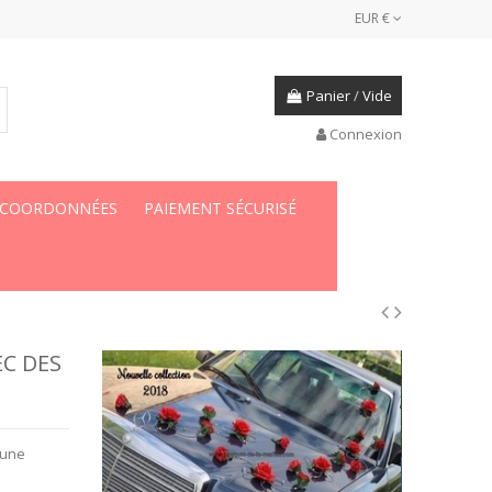
EUR €
Panier
/
Vide
Connexion
 COORDONNÉES
PAIEMENT SÉCURISÉ
EC DES
 une