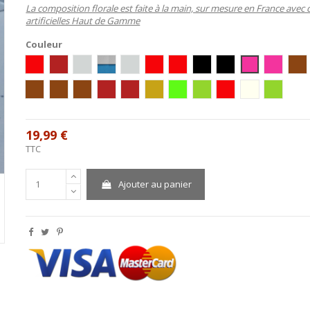
La composition florale est faite à la main, sur mesure en France avec 
artificielles Haut de Gamme
Couleur
blanc/rouge/or
bordeaux/ivoire/or
Blanc/Argent
Blanc/Turquoise
ivoire/argent
Ivoire/Rouge
Blanc/Rouge
Ivoire/Noir
Blanc/Noir
Ivoire/Rose
Blanc/R
Ivo
Ivoire/Vert/Chocolat
Blanc/Turquoise/Chocolat
Ivoire/Turquoise/Chocolat
ivoire / bordeaux
blanc / bordeaux
blanc/or
ivoire/anis
Blanc/Anis
rouge/noir/blanc
ivoire/or
ivoire/c
19,99 €
TTC
Ajouter au panier