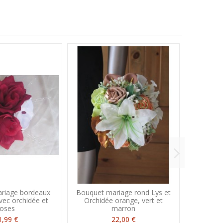
riage bordeaux
Bouquet mariage rond Lys et
Baguet
vec orchidée et
Orchidée orange, vert et
étoile p
roses
marron
1,99 €
22,00 €