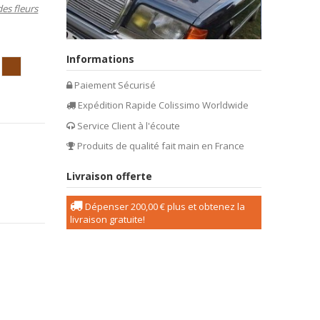
des fleurs
Informations
ose
ire / Chocolat
blanc/chocolat
Paiement Sécurisé
hocolat/anis
Expédition Rapide Colissimo Worldwide
Service Client à l'écoute
Produits de qualité fait main en France
Livraison offerte
Dépenser
200,00 €
plus et obtenez la
livraison gratuite!