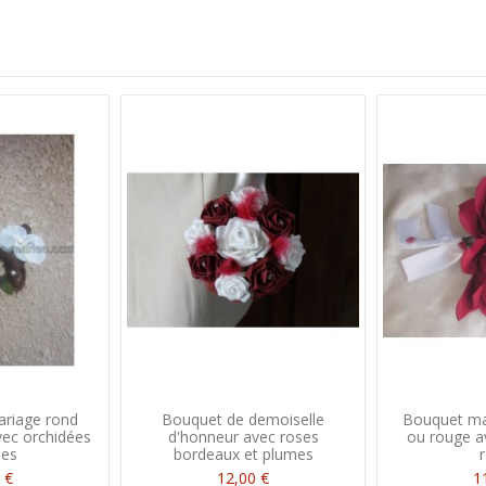
riage rond
Bouquet de demoiselle
Bouquet ma
vec orchidées
d'honneur avec roses
ou rouge a
les
bordeaux et plumes
 €
12,00 €
1