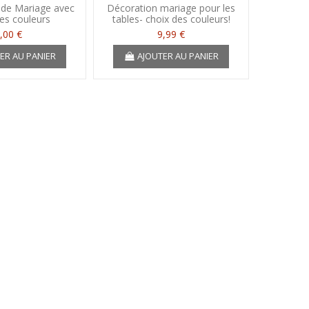
 de Mariage avec
Décoration mariage pour les
Décora
es couleurs
tables- choix des couleurs!
thème b
,00 €
9,99 €
ER AU PANIER
AJOUTER AU PANIER
A