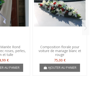
 Mariée Rond
Composition florale pour
BEAU B
c roses, perles,
voiture de mariage blanc et
tombant
n et tulle
rouge
4,99 €
75,00 €
ER AU PANIER
AJOUTER AU PANIER