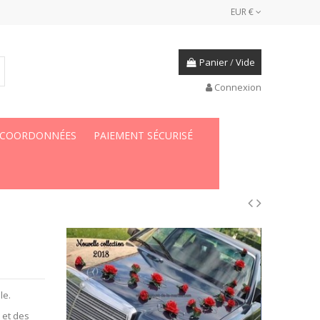
EUR €
Panier
/
Vide
Connexion
 COORDONNÉES
PAIEMENT SÉCURISÉ
le.
s
et des