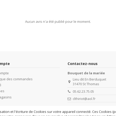
Aucun avis n'a été publié pour le moment.
ompte
Contactez-nous
ompte
Bouquet de la mariée
rique des commandes
Lieu dit En Berduquet
31470 St Thomas
é
ses
05.62.23.75.05
agasins
clthiriot@aol.fr
isation et l'écriture de Cookies sur votre appareil connecté. Ces Cookies (pe