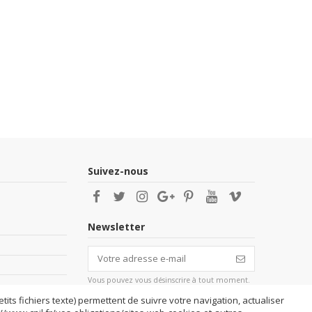
Suivez-nous
Newsletter
Vous pouvez vous désinscrire à tout moment.
Vous trouverez pour cela nos informations de
contact dans les conditions d'utilisation du
tits fichiers texte) permettent de suivre votre navigation, actualiser
site.