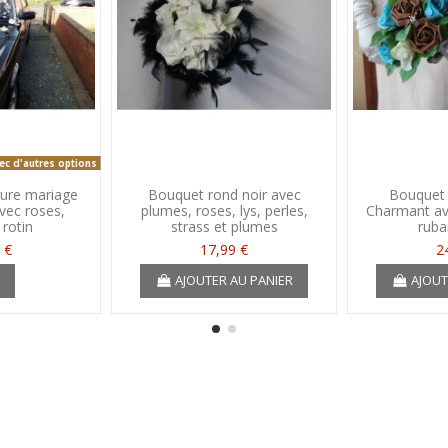
ec d'autres options
ture mariage
Bouquet rond noir avec
Bouquet
vec roses,
plumes, roses, lys, perles,
Charmant ave
 rotin
strass et plumes
ruba
 €
17,99 €
2
r
AJOUTER AU PANIER
AJOUT