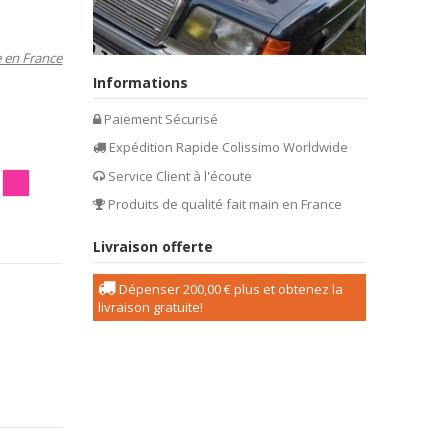
e en France
Informations
Paiement Sécurisé
Expédition Rapide Colissimo Worldwide
Service Client à l'écoute
ir
ire/Rose
Blanc/Rose
Produits de qualité fait main en France
is
oire/parme
Livraison offerte
Dépenser
200,00 €
plus et obtenez la
livraison gratuite!