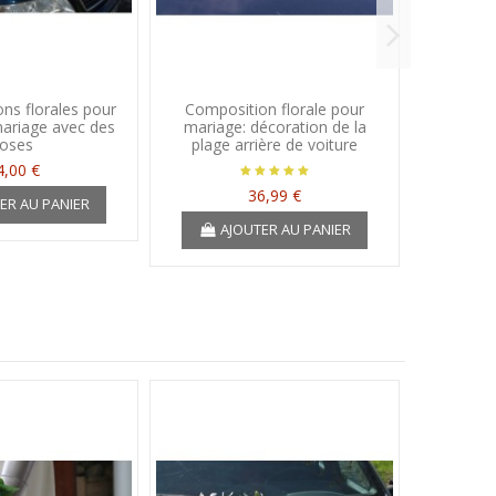
ns florales pour
Composition florale pour
Coeur
mariage avec des
mariage: décoration de la
maria
roses
plage arrière de voiture
4,00 €
36,99 €
ER AU PANIER
A
AJOUTER AU PANIER