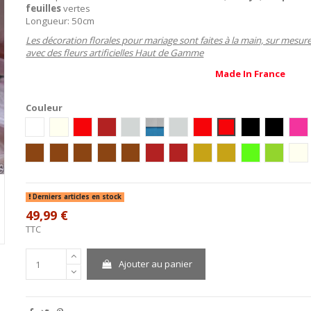
feuilles
vertes
Longueur: 50cm
Les décoration florales pour mariage sont faites à la main, sur mesur
avec des fleurs artificielles Haut de Gamme
Made In France
Couleur
blanc
Ivoire
blanc/rouge/or
bordeaux/ivoire/or
Blanc/Argent
Blanc/Turquoise
ivoire/argent
Ivoire/Rouge
Blanc/Rouge
Ivoire/Noir
Blanc/No
Ivo
Ivoire / Chocolat
blanc/chocolat
Ivoire/Vert/Chocolat
Blanc/Turquoise/Chocolat
Ivoire/Turquoise/Chocolat
ivoire / bordeaux
blanc / bordeaux
blanc/or
ivoire/or
ivoire/anis
Blanc/An
iv
Derniers articles en stock
49,99 €
TTC
Ajouter au panier