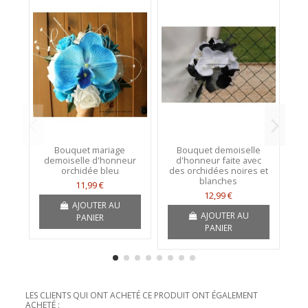
Bouquet mariage
Bouquet demoiselle
demoiselle d'honneur
d'honneur faite avec
d
orchidée bleu
des orchidées noires et
ma
blanches
11,99 €
12,99 €
AJOUTER AU
AJOUTER AU
PANIER
PANIER
LES CLIENTS QUI ONT ACHETÉ CE PRODUIT ONT ÉGALEMENT
ACHETÉ :