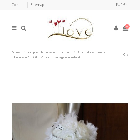
Contact
Sitemap
EUR €
0
Accueil
Bouquet demoiselle d'honneur
Bouquet demoiselle
d'honneur "ETOILES" pour mariage etincelant