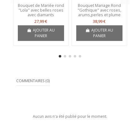
Bouquet de Mariée rond
Bouquet Mariage Rond
"Lola" avec belles roses
"Gothique" avec roses,
avec diamants
arums,perles et plume
de
27,99 €
38,99 €
AJOUTER AU
AJOUTER AU
PANIER
PANIER
COMMENTAIRES (0)
Aucun avis n'a été publié pour le moment.