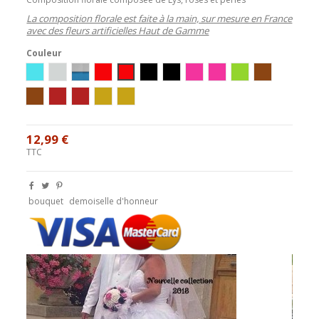
La composition florale est faite à la main, sur mesure en France
avec des fleurs artificielles Haut de Gamme
Couleur
Ivoire / Turquoise
Blanc/Argent
Blanc/Turquoise
Ivoire/Rouge
Blanc/Rouge
Ivoire/Noir
Blanc/Noir
Ivoire/Rose
Blanc/Rose
Blanc/Vert
Ivoire / Choco
blanc/chocolat
ivoire / bordeaux
blanc / bordeaux
blanc/or
ivoire/or
12,99 €
TTC
bouquet
demoiselle d'honneur