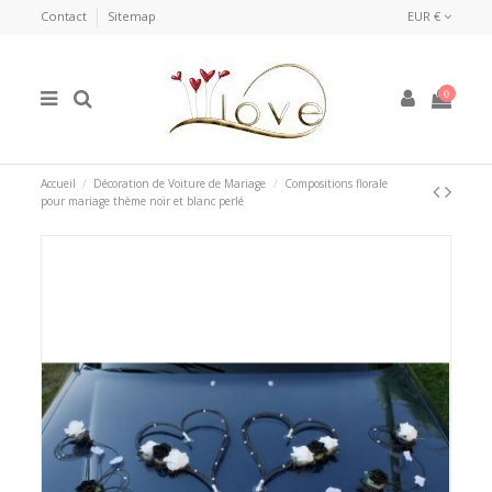
Contact
Sitemap
EUR €
0
Accueil
Décoration de Voiture de Mariage
Compositions florale
pour mariage thème noir et blanc perlé