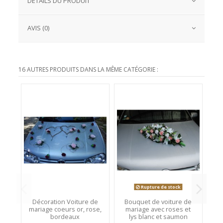
DÉTAILS DU PRODUIT
AVIS (0)
16 AUTRES PRODUITS DANS LA MÊME CATÉGORIE :
Rupture de stock
Décoration Voiture de
Bouquet de voiture de
2 
mariage coeurs or, rose,
mariage avec roses et
vo
bordeaux
lys blanc et saumon