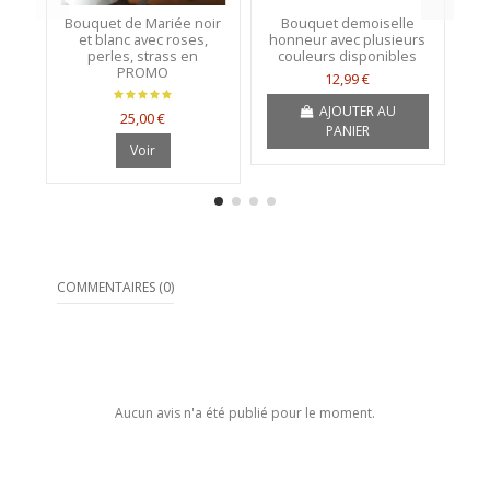
Bouquet de Mariée noir
Bouquet demoiselle
B
et blanc avec roses,
honneur avec plusieurs
f
perles, strass en
couleurs disponibles
PROMO
12,99 €
AJOUTER AU
25,00 €
PANIER
Voir
COMMENTAIRES (0)
Aucun avis n'a été publié pour le moment.