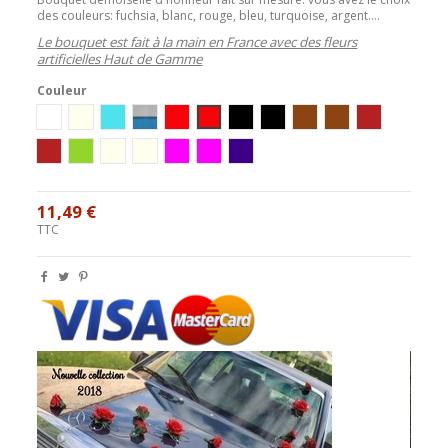
des couleurs: fuchsia, blanc, rouge, bleu, turquoise, argent....
Le bouquet est fait à la main en France avec des fleurs
artificielles Haut de Gamme
Couleur
blanc
Ivoire
Ivoire / Turquoise
Blanc/Turquoise
Ivoire/Rouge
Blanc/Rouge
Ivoire/Noir
Blanc/Noir
Ivoire / Chocolat
blanc/chocolat
ivoire / bord
blanc / bordeaux
Blanc/Anis
ivoire/parme
blanc/parme
blanc / fushia
ivoire / fushia
blanc/prune
11,49 €
TTC