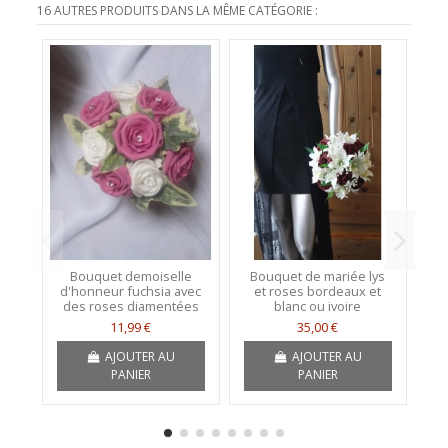
16 AUTRES PRODUITS DANS LA MÊME CATÉGORIE :
Bouquet demoiselle
Bouquet de mariée lys
d'honneur fuchsia avec
et roses bordeaux et
d
des roses diamentées
blanc ou ivoire
11,99 €
35,00 €
AJOUTER AU
AJOUTER AU
PANIER
PANIER