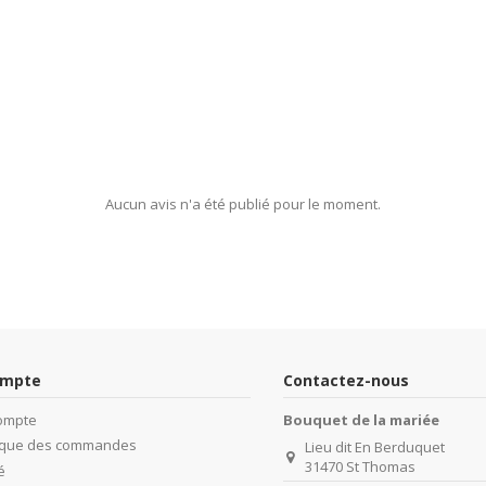
Aucun avis n'a été publié pour le moment.
ompte
Contactez-nous
ompte
Bouquet de la mariée
rique des commandes
Lieu dit En Berduquet
31470 St Thomas
é