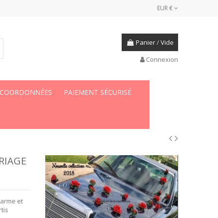
EUR €
Panier
/
Vide
Connexion
 COORDONNÉES
PAIEMENT SÉCURISÉ
RIAGE
parme et
tis