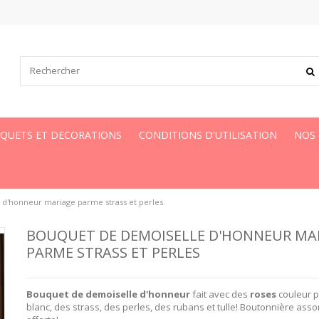
UQUETS ET DECORATIONS
CONDITIONS D'UTILISATION
NOS
 d'honneur mariage parme strass et perles
BOUQUET DE DEMOISELLE D'HONNEUR MA
PARME STRASS ET PERLES
Bouquet de demoiselle d'honneur
fait avec des
roses
couleur 
blanc, des strass, des perles, des rubans et tulle! Boutonnière assor