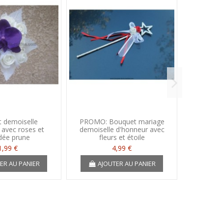
 demoiselle
PROMO: Bouquet mariage
Bou
 avec roses et
demoiselle d'honneur avec
d'honn
dée prune
fleurs et étoile
turqu
1,99 €
4,99 €
ER AU PANIER
AJOUTER AU PANIER
A