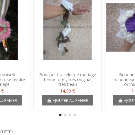
moiselle
Bouquet bracelet de mariage
Bouquet
 rose tendre
thème forêt, très original,
d'honneur
riage
très beau
orchi
 €
14,99 €
1
AU PANIER
AJOUTER AU PANIER
AJOUT
CHETÉ :