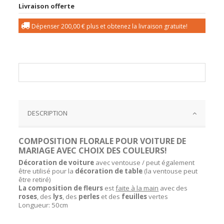
Livraison offerte
Dépenser
200,00 €
plus et obtenez la livraison gratuite!
DESCRIPTION
COMPOSITION FLORALE POUR VOITURE DE
MARIAGE AVEC CHOIX DES COULEURS!
Décoration de voiture
avec ventouse / peut également
être utilisé pour la
décoration de table
(la ventouse peut
être retiré)
La composition de fleurs
est
faite à la main
avec des
roses
, des
lys
, des
perles
et des
feuilles
vertes
Longueur: 50cm