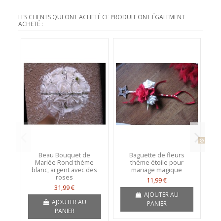
LES CLIENTS QUI ONT ACHETÉ CE PRODUIT ONT ÉGALEMENT
ACHETÉ :
Produit
Beau Bouquet de
Baguette de fleurs
Br
Mariée Rond thème
thème étoile pour
M
blanc, argent avec des
mariage magique
ro
roses
11,99 €
31,99 €
AJOUTER AU
AJOUTER AU
PANIER
PANIER