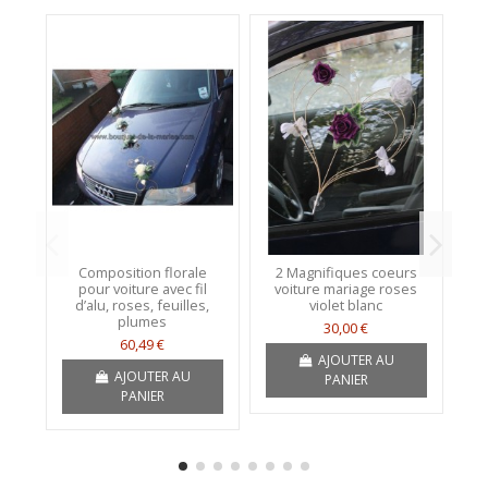
Composition florale
2 Magnifiques coeurs
pour voiture avec fil
voiture mariage roses
ma
d’alu, roses, feuilles,
violet blanc
r
plumes
30,00 €
60,49 €
AJOUTER AU
AJOUTER AU
PANIER
PANIER