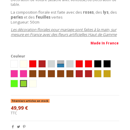
table.
La composition florale est faite avec des
roses
, des
lys
, des
perles
et des
feuilles
vertes
Longueur: 50cm
Les décoration florales pour mariage sont faites à la main, sur
mesure en France avec des fleurs artificielles Haut de Gamme
Made In France
Couleur
blanc
Ivoire
blanc/rouge/or
bordeaux/ivoire/or
Blanc/Argent
Blanc/Turquoise
ivoire/argent
Ivoire/Rouge
Blanc/Rouge
Ivoire/Noir
Blanc/Noir
Ivoire/Rose
Blanc/Rose
Ivoire / Chocolat
blanc/chocolat
Ivoire/Vert/Chocolat
Blanc/Turquoise/Chocolat
Ivoire/Turquoise/Chocolat
ivoire / bordeaux
blanc / bordeaux
blanc/or
ivoire/or
ivoire/anis
Blanc/Anis
ivoire/parme
Derniers articles en stock
49,99 €
TTC