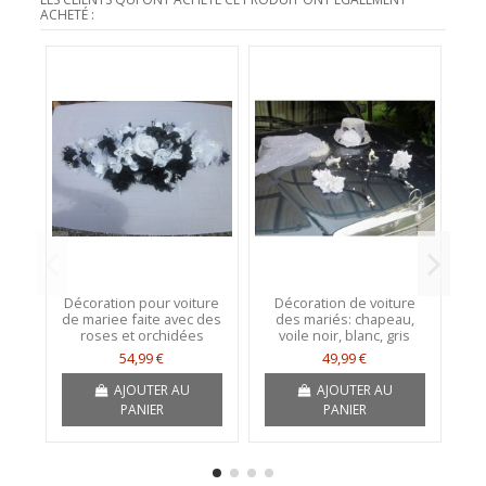
ACHETÉ :
Décoration pour voiture
Décoration de voiture
Lo
de mariee faite avec des
des mariés: chapeau,
Ma
roses et orchidées
voile noir, blanc, gris
54,99 €
49,99 €
AJOUTER AU
AJOUTER AU
PANIER
PANIER