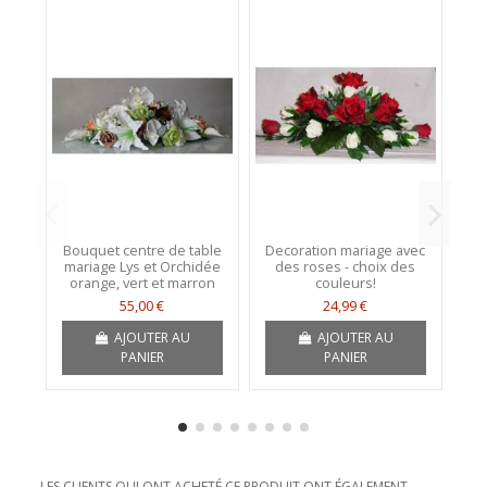
Bouquet centre de table
Decoration mariage avec
C
mariage Lys et Orchidée
des roses - choix des
orange, vert et marron
couleurs!
55,00 €
24,99 €
AJOUTER AU
AJOUTER AU
PANIER
PANIER
LES CLIENTS QUI ONT ACHETÉ CE PRODUIT ONT ÉGALEMENT