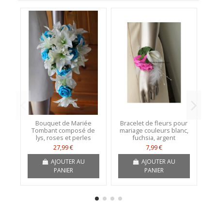
Bouquet de Mariée
Bracelet de fleurs pour
Tombant composé de
mariage couleurs blanc,
c
lys, roses et perles
fuchsia, argent
R
27,99 €
7,99 €
AJOUTER AU
AJOUTER AU
PANIER
PANIER