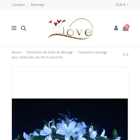
Contact
Sitemap
EUR €
0
Accueil
Décoration de Table de Mariage
Decoration mariage
pour table avec des fleurs blanches