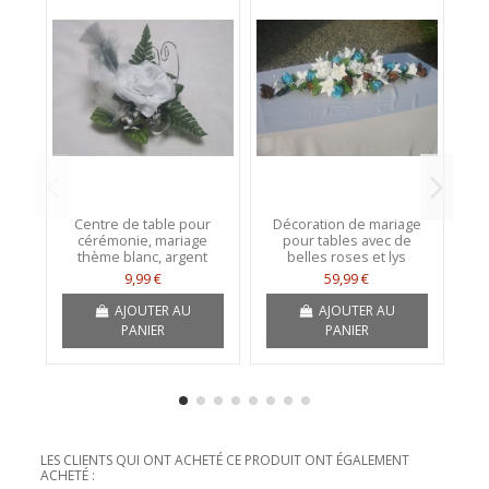
Centre de table pour
Décoration de mariage
C
cérémonie, mariage
pour tables avec de
p
thème blanc, argent
belles roses et lys
9,99 €
59,99 €
AJOUTER AU
AJOUTER AU
PANIER
PANIER
LES CLIENTS QUI ONT ACHETÉ CE PRODUIT ONT ÉGALEMENT
ACHETÉ :