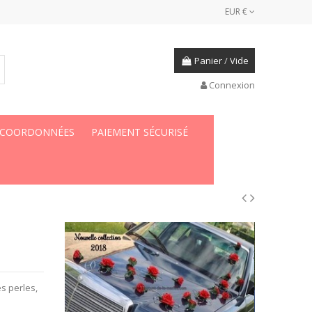
EUR €
Panier
/
Vide
Connexion
 COORDONNÉES
PAIEMENT SÉCURISÉ
es
perles,