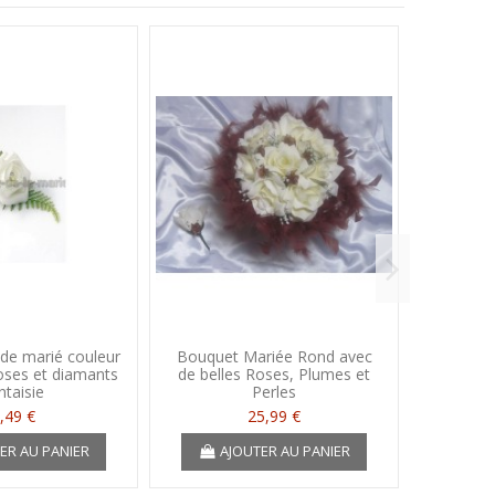
de marié couleur
Bouquet Mariée Rond avec
Bouqu
oses et diamants
de belles Roses, Plumes et
roses bl
ntaisie
Perles
,49 €
25,99 €
ER AU PANIER
AJOUTER AU PANIER
A