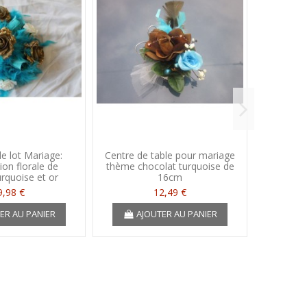
 lot Mariage:
Centre de table pour mariage
Bouque
on florale de
thème chocolat turquoise de
mariag
urquoise et or
16cm
orang
9,98 €
12,49 €
ER AU PANIER
AJOUTER AU PANIER
A