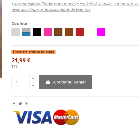
La composition florale pour mariage est faite à la main, sur mesure e
avec des fleurs artificielles Haut de Gamme
Couleur
Blanc/Argent
Blanc/Turquoise
Blanc/Noir
Blanc/Rose
blanc/chocolat
Blanc/Turquoise/Chocolat
blanc / bordeaux
blanc/parme
blanc / fushia
Derniers articles en stock
21,99 €
TTC
Ajouter au panier