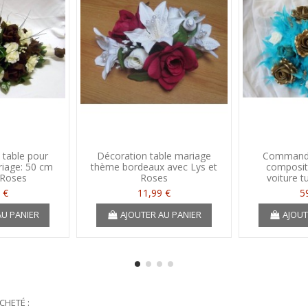
 table pour
Décoration table mariage
Commande
iage: 50 cm
thème bordeaux avec Lys et
compositi
 Roses
Roses
voiture t
 €
11,99 €
5
AU PANIER
AJOUTER AU PANIER
AJOUT
CHETÉ :