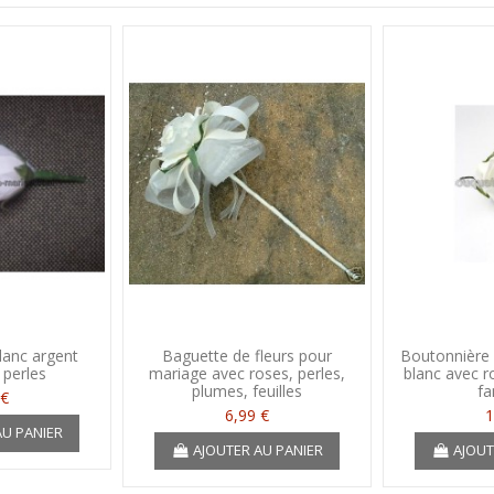
lanc argent
Baguette de fleurs pour
Boutonnière 
 perles
mariage avec roses, perles,
blanc avec r
plumes, feuilles
fa
 €
6,99 €
1
AU PANIER
AJOUTER AU PANIER
AJOUT