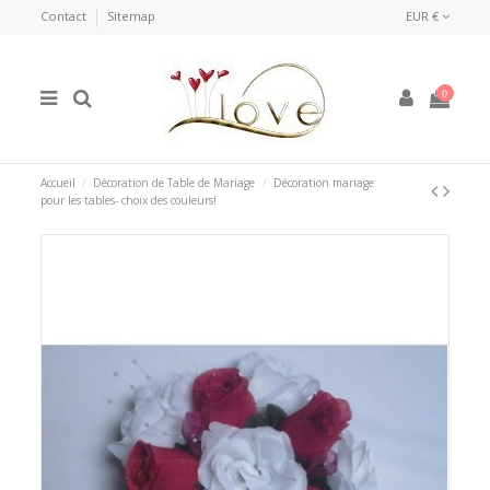
Contact
Sitemap
EUR €
0
Accueil
Décoration de Table de Mariage
Décoration mariage
pour les tables- choix des couleurs!