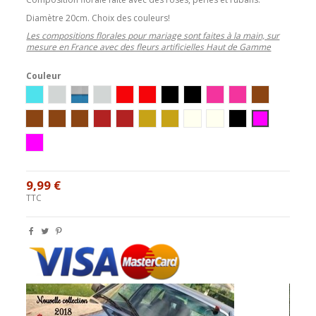
Diamètre 20cm. Choix des couleurs!
Les compositions florales pour mariage sont faites à la main, sur
mesure en France avec des fleurs artificielles Haut de Gamme
Couleur
Ivoire / Turquoise
Blanc/Argent
Blanc/Turquoise
ivoire/argent
Ivoire/Rouge
Blanc/Rouge
Ivoire/Noir
Blanc/Noir
Ivoire/Rose
Blanc/Rose
Ivoire / Choco
blanc/chocolat
Blanc/Turquoise/Chocolat
Ivoire/Turquoise/Chocolat
ivoire / bordeaux
blanc / bordeaux
blanc/or
ivoire/or
ivoire/parme
blanc/parme
beige / parme
blanc / fushia
ivoire / fushia
9,99 €
TTC