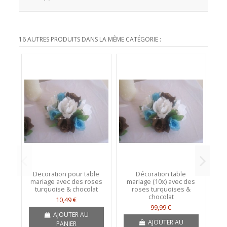
16 AUTRES PRODUITS DANS LA MÊME CATÉGORIE :
Decoration pour table
Décoration table
Co
mariage avec des roses
mariage (10x) avec des
turquoise & chocolat
roses turquoises &
chocolat
10,49 €
99,99 €
AJOUTER AU
AJOUTER AU
PANIER