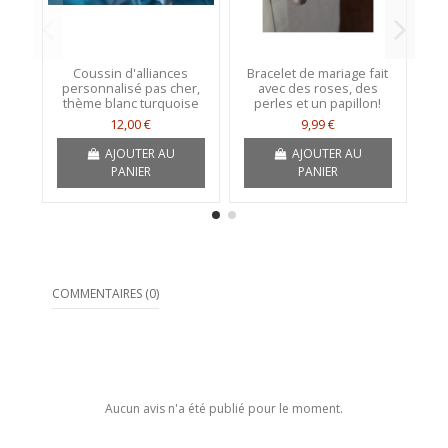
Coussin d'alliances
Bracelet de mariage fait
personnalisé pas cher,
avec des roses, des
p
thème blanc turquoise
perles et un papillon!
12,00 €
9,99 €
AJOUTER AU
AJOUTER AU
PANIER
PANIER
COMMENTAIRES (0)
Aucun avis n'a été publié pour le moment.