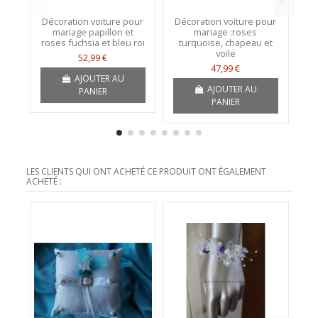
Décoration voiture pour
Décoration voiture pour
mariage papillon et
mariage :roses
roses fuchsia et bleu roi
turquoise, chapeau et
m
voile
52,99 €
47,99 €
AJOUTER AU
AJOUTER AU
PANIER
PANIER
LES CLIENTS QUI ONT ACHETÉ CE PRODUIT ONT ÉGALEMENT
ACHETÉ :