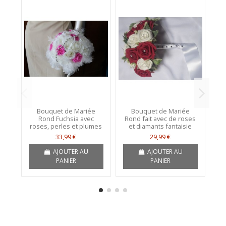
Bouquet de Mariée
Bouquet de Mariée
Rond Fuchsia avec
Rond fait avec de roses
p
roses, perles et plumes
et diamants fantaisie
33,99 €
29,99 €
AJOUTER AU
AJOUTER AU
PANIER
PANIER