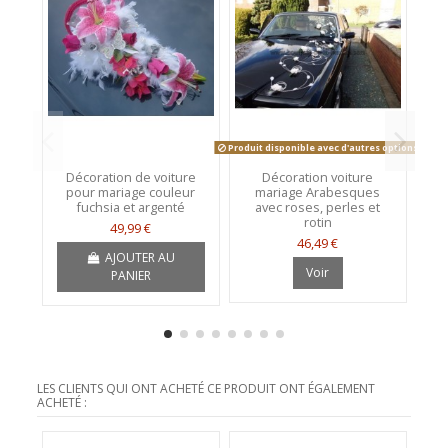
Produit disponible avec d'autres options
Décoration de voiture
Décoration voiture
D
pour mariage couleur
mariage Arabesques
fuchsia et argenté
avec roses, perles et
rotin
49,99 €
46,49 €
AJOUTER AU
Voir
PANIER
LES CLIENTS QUI ONT ACHETÉ CE PRODUIT ONT ÉGALEMENT
ACHETÉ :