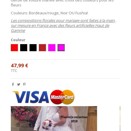
fleurs
Couleurs: Bordeaux/rouge, Noir OU Fushia!
Les compositions florales pour mariage sont faites à la main,
sur mesure en France avec des fleurs artificielles Haut de
Gamme
Couleur
Blanc/Rouge
Ivoire/Noir
Blanc/Noir
ivoire / bordeaux
blanc / fushia
ivoire / fushia
47,99 €
TTC