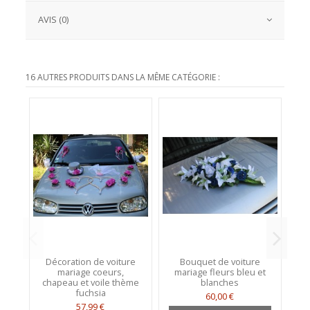
AVIS (0)
16 AUTRES PRODUITS DANS LA MÊME CATÉGORIE :
Décoration de voiture
Bouquet de voiture
mariage coeurs,
mariage fleurs bleu et
chapeau et voile thème
blanches
m
fuchsia
60,00 €
57,99 €