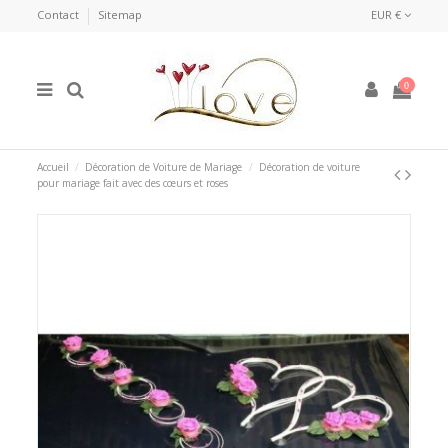
Contact
Sitemap
EUR €
0
Accueil
Décoration de Voiture de Mariage
Décoration de voiture
pour mariage fait avec des cœurs et roses