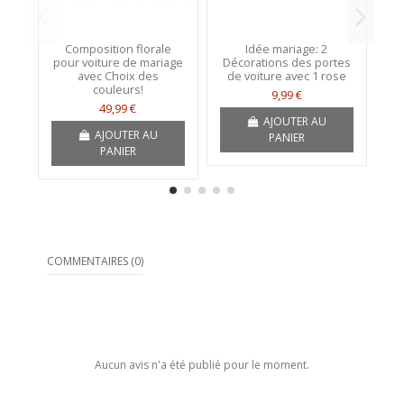
Composition florale
Idée mariage: 2
B
pour voiture de mariage
Décorations des portes
avec Choix des
de voiture avec 1 rose
couleurs!
9,99 €
49,99 €
AJOUTER AU
AJOUTER AU
PANIER
PANIER
COMMENTAIRES (0)
Aucun avis n'a été publié pour le moment.