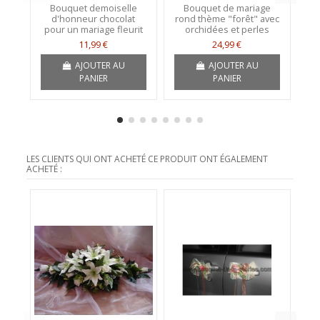
Bouquet demoiselle
Bouquet de mariage
Bo
d'honneur chocolat
rond thème "forêt" avec
d
pour un mariage fleurit
orchidées et perles
11,99 €
24,99 €
AJOUTER AU
AJOUTER AU
PANIER
PANIER
LES CLIENTS QUI ONT ACHETÉ CE PRODUIT ONT ÉGALEMENT
ACHETÉ :