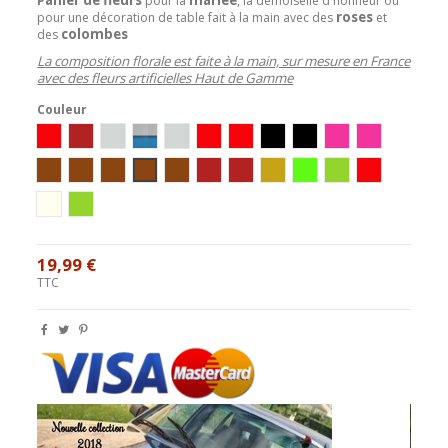
P
pour la
, la demoiselle d'honneur ou
roses
pour une décoration de table fait à la main avec des
et
colombes
des
La composition florale est faite à la main, sur mesure en France
avec des fleurs artificielles Haut de Gamme
Couleur
blanc/rouge/or
bordeaux/ivoire/or
Blanc/Argent
Blanc/Turquoise
ivoire/argent
Ivoire/Rouge
Blanc/Rouge
Ivoire/Noir
Blanc/Noir
Ivoire/Rose
Blanc/Rose
Ivoire / Chocolat
blanc/chocolat
Ivoire/Vert/Chocolat
Blanc/Turquoise/Chocolat
Ivoire/Turquoise/Chocolat
ivoire / bordeaux
blanc / bordeaux
blanc/or
ivoire/anis
Blanc/Anis
rouge/noir/bl
ivoire/or
ivoire/chocolat/anis
19,99 €
TTC