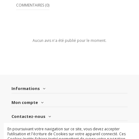
COMMENTAIRES (0)
Aucun avis n'a été publié pour le moment.
Informations
Mon compte
Contactez-nous
En poursuivant votre navigation sur ce site, vous devez accepter
Suivez-nous
l’utilisation et l'écriture de Cookies sur votre appareil connecté. Ces
Cookies (petits fichiers texte) permettent de suivre votre navigation,