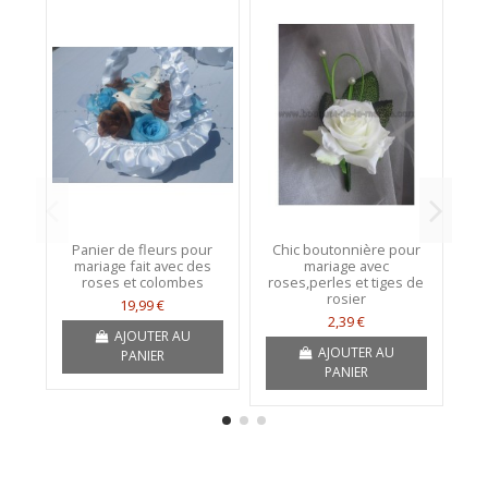
Panier de fleurs pour
Chic boutonnière pour
mariage fait avec des
mariage avec
roses et colombes
roses,perles et tiges de
or
rosier
19,99 €
2,39 €
AJOUTER AU
AJOUTER AU
PANIER
PANIER