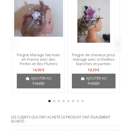
Peigne Mariage fait main
Peigne de cheveux pour
Pe
en France avec des
mariage avec orchidées
ma
Perles et des Plumes
blanches et parmes
14,99 €
19,39 €
AJOUTER AU
AJOUTER AU
PANIER
PANIER
LES CLIENTS QUI ONT ACHETÉ CE PRODUIT ONT ÉGALEMENT
ACHETÉ :