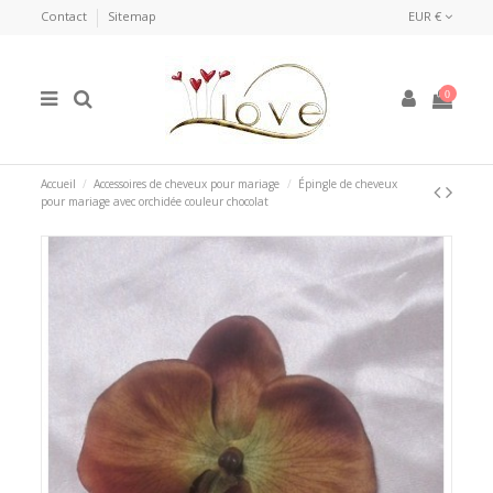
Contact
Sitemap
EUR €
0
Accueil
Accessoires de cheveux pour mariage
Épingle de cheveux
pour mariage avec orchidée couleur chocolat