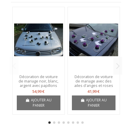
Décoration de voiture
Décoration de voiture
D
de mariage noir, blanc,
de mariage avec des
de
argent avec papillons
ailes d'anges et roses
m
54,99 €
41,99 €
AJOUTER AU
AJOUTER AU
PANIER
PANIER