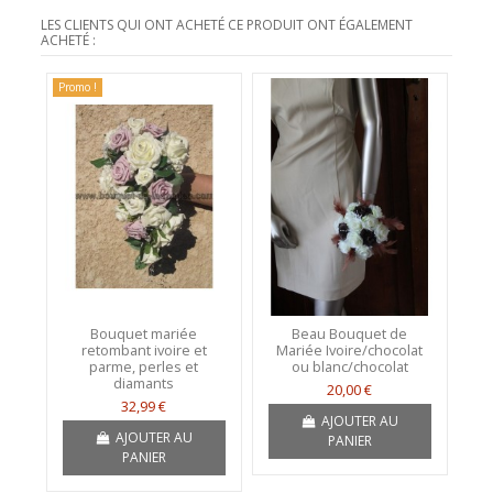
LES CLIENTS QUI ONT ACHETÉ CE PRODUIT ONT ÉGALEMENT
ACHETÉ :
Promo !
Bouquet mariée
Beau Bouquet de
retombant ivoire et
Mariée Ivoire/chocolat
parme, perles et
ou blanc/chocolat
diamants
20,00 €
32,99 €
AJOUTER AU
AJOUTER AU
PANIER
PANIER