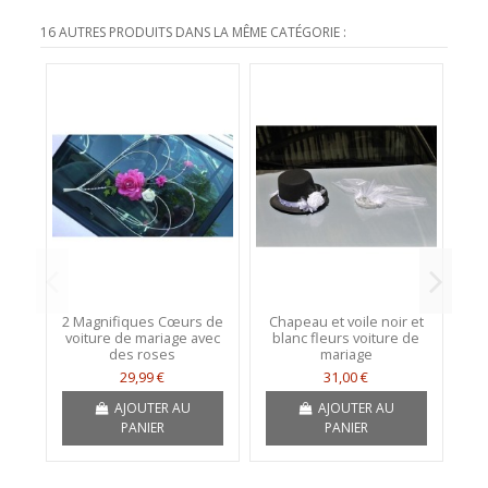
16 AUTRES PRODUITS DANS LA MÊME CATÉGORIE :
2 Magnifiques Cœurs de
Chapeau et voile noir et
D
voiture de mariage avec
blanc fleurs voiture de
p
des roses
mariage
r
29,99 €
31,00 €
AJOUTER AU
AJOUTER AU
PANIER
PANIER