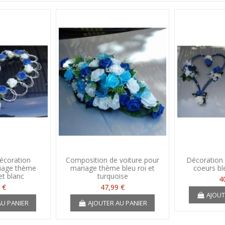
écoration
Composition de voiture pour
Décoration 
riage thème
mariage thème bleu roi et
coeurs ble
et blanc
turquoise
4
 €
47,99 €
AJOUT
AU PANIER
AJOUTER AU PANIER