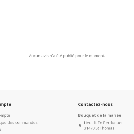
Aucun avis n'a été publié pour le moment.
ompte
Contactez-nous
ompte
Bouquet de la mariée
rique des commandes
Lieu dit En Berduquet
31470 St Thomas
é