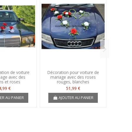
ation de voiture
Décoration pour voiture de
Décora
iage avec des
mariage avec des roses
mariage
ns et roses
rouges, blanches
4,99 €
51,99 €
ER AU PANIER
AJOUTER AU PANIER
A