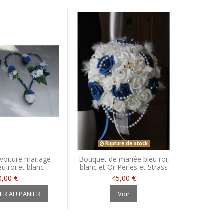
Rupture de stock
voiture mariage
Bouquet de mariée bleu roi,
u roi et blanc
blanc et Or Perles et Strass
0,00 €
45,00 €
ER AU PANIER
Voir