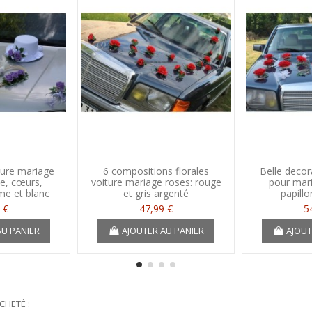
ture mariage
6 compositions florales
Belle decor
le, cœurs,
voiture mariage roses: rouge
pour mar
e et blanc
et gris argenté
papillo
 €
47,99 €
5
AU PANIER
AJOUTER AU PANIER
AJOUT
CHETÉ :