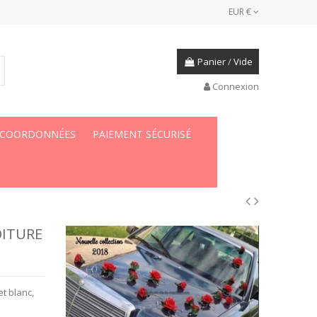
EUR €
Panier
/
Vide
Connexion
 COORDONNÉES
PAIEMENT SÉCURISÉ
OITURE
et blanc,